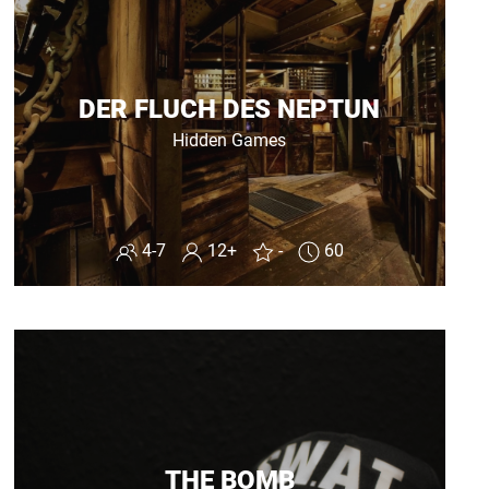
DER FLUCH DES NEPTUN
Hidden Games
4-7
12+
-
60
THE BOMB