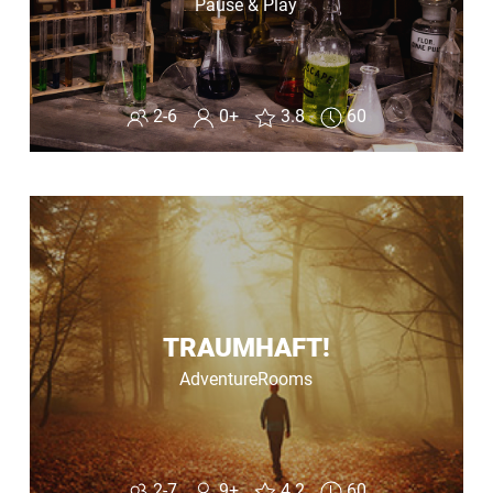
Pause & Play
2-6
0+
3.8
60
TRAUMHAFT!
AdventureRooms
2-7
9+
4.2
60