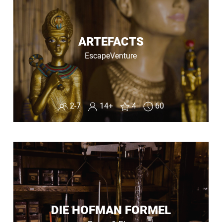
ARTEFACTS
EscapeVenture
2-7
14+
4
60
DIE HOFMAN FORMEL