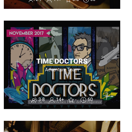
TIME DOCTORS
Adventure Team
3-8
14+
-
60