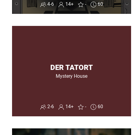
4-6
14+
-
60
DER TATORT
Mystery House
2-6
14+
-
60