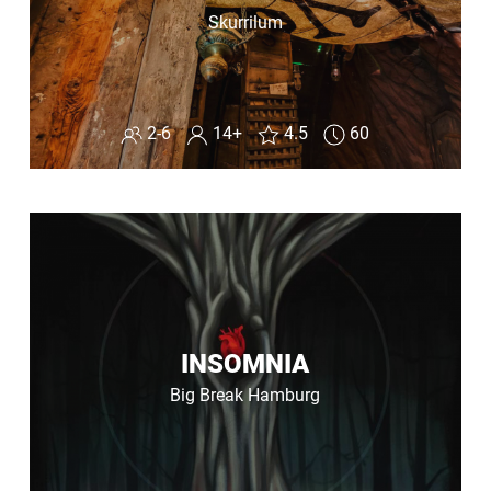
Skurrilum
2-6
14+
4.5
60
INSOMNIA
Big Break Hamburg