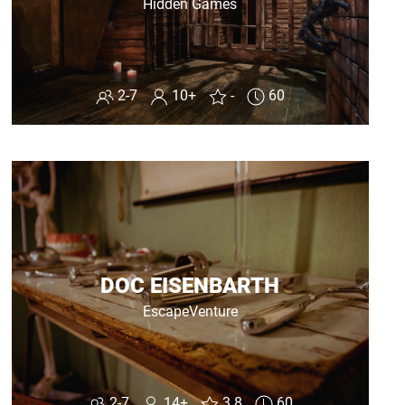
Hidden Games
2-7
10+
-
60
DOC EISENBARTH
EscapeVenture
2-7
14+
3.8
60