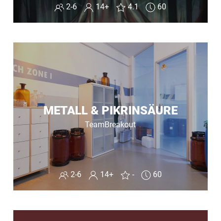
2-6
14+
4.1
60
METALL & PIKRINSÄURE
TeamBreakout
2-6
14+
-
60