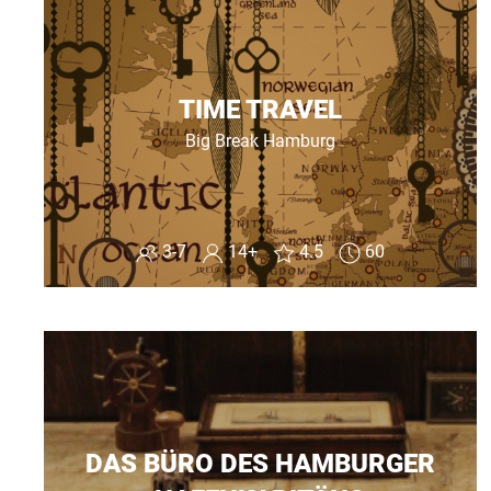
TIME TRAVEL
Big Break Hamburg
3-7
14+
4.5
60
DAS BÜRO DES HAMBURGER