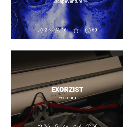
EscapeVenture
2-5
16+
-
60
EXORZIST
Escroom
2-6
14+
4
60