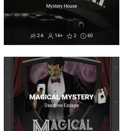
Mystery House
2-6
14+
2
60
MAGICAL MYSTERY
Deadline Escape