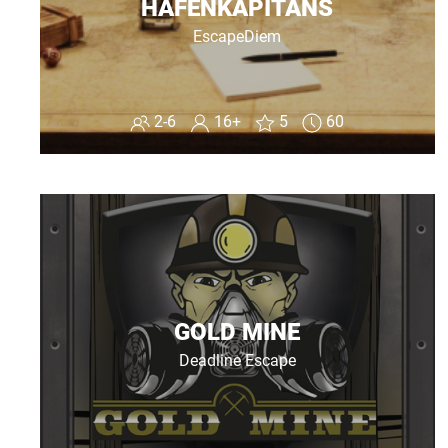
HAFENKAPITÄNS
EscapeDiem
2-6
16+
5
60
GOLD MINE
Deadline Escape