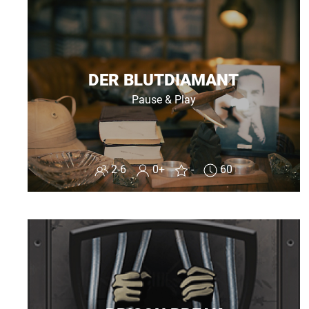
DER BLUTDIAMANT
Pause & Play
2-6
0+
-
60