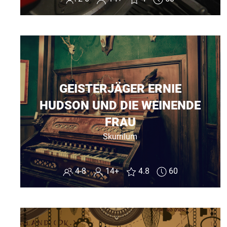
GEISTERJÄGER ERNIE
HUDSON UND DIE WEINENDE
FRAU
Skurrilum
4-8
14+
4.8
60