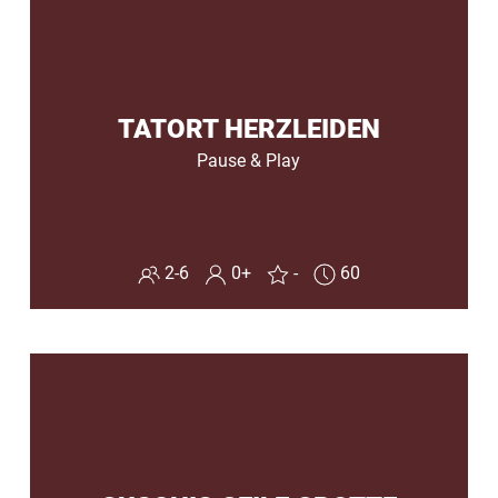
TATORT HERZLEIDEN
Pause & Play
2-6
0+
-
60