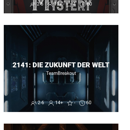
2-6
12+
4
60
2141: DIE ZUKUNFT DER WELT
TeamBreakout
2-6
14+
-
60