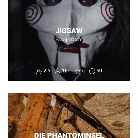
JIGSAW
EscapeDiem
2-6
16+
5
60
DIE PHANTOMINSEL