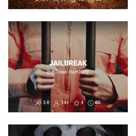
JAILBREAK
Big Break Hamburg
3-8
14+
4
60